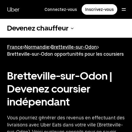
Passer
au
Uber
Connectez-vous
Inscrivez-vous
contenu
principal
Devenez chauffeur
France
>
Normandie
>
Bretteville-sur-Odon
>
Bretteville-sur-Odon opportunités pour les coursiers
Bretteville-sur-Odon |
Devenez coursier
indépendant
Vous pourriez générer des revenus en effectuant des
livraisons avec Uber Eats dans votre ville (Bretteville-
sur-Odon). Voici quelques conseils pour en savoir