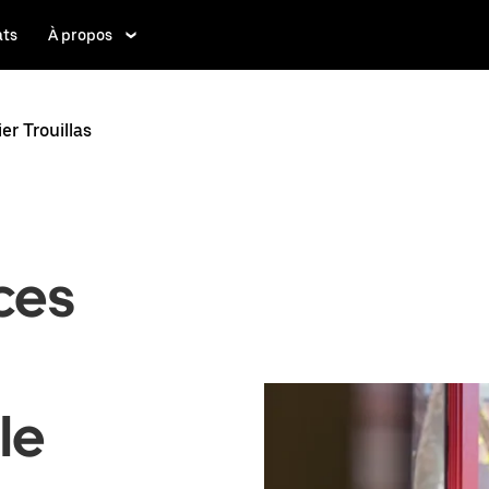
ats
À propos
er Trouillas
ices
 le