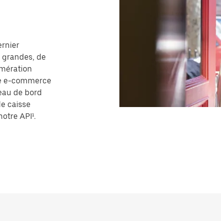
ernier
u grandes, de
omération
site e-commerce
eau de bord
de caisse
otre API¹.