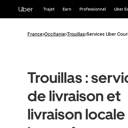
Passer
au
Uber
Trajet
Earn
Professionnel
Uber E
contenu
principal
France
>
Occitanie
>
Trouillas
>
Services Uber Couri
Trouillas : serv
de livraison et
livraison locale