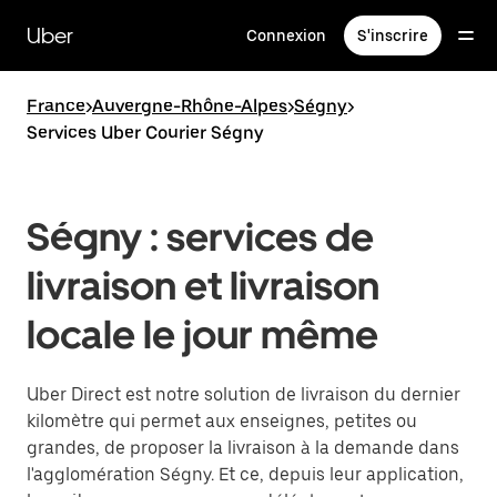
Passer
au
Uber
Connexion
S'inscrire
contenu
principal
France
>
Auvergne-Rhône-Alpes
>
Ségny
>
Services Uber Courier Ségny
Ségny : services de
livraison et livraison
locale le jour même
Uber Direct est notre solution de livraison du dernier
kilomètre qui permet aux enseignes, petites ou
grandes, de proposer la livraison à la demande dans
l'agglomération Ségny. Et ce, depuis leur application,