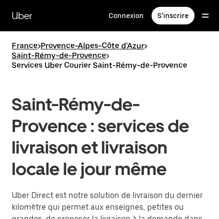
Passer
au
Uber
Connexion
S'inscrire
contenu
principal
France
>
Provence-Alpes-Côte d'Azur
>
Saint-Rémy-de-Provence
>
Services Uber Courier Saint-Rémy-de-Provence
Saint-Rémy-de-
Provence : services de
livraison et livraison
locale le jour même
Uber Direct est notre solution de livraison du dernier
kilomètre qui permet aux enseignes, petites ou
grandes, de proposer la livraison à la demande dans