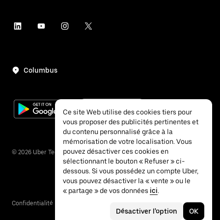
Columbus
Ce site Web utilise des cookies tiers pour
vous proposer des publicités pertinentes et
du contenu personnalisé grâce à la
mémorisation de votre localisation. Vous
pouvez désactiver ces cookies en
©
2026
Uber Technologies Inc.
sélectionnant le bouton « Refuser » ci-
dessous. Si vous possédez un compte Uber,
vous pouvez désactiver la « vente » ou le
« partage » de vos données
ici
.
Confidentialité
Accessibilité
Conditions
Désactiver l'option
OK