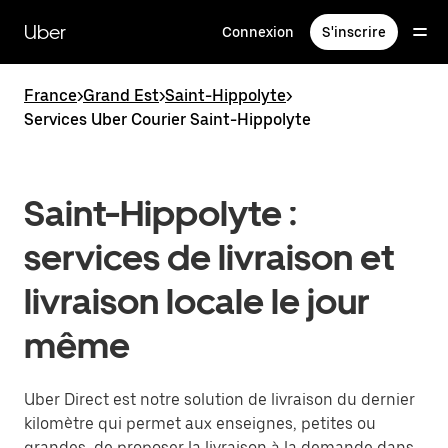
Passer
au
Uber
Connexion
S'inscrire
contenu
principal
France
>
Grand Est
>
Saint-Hippolyte
>
Services Uber Courier Saint-Hippolyte
Saint-Hippolyte :
services de livraison et
livraison locale le jour
même
Uber Direct est notre solution de livraison du dernier
kilomètre qui permet aux enseignes, petites ou
grandes, de proposer la livraison à la demande dans