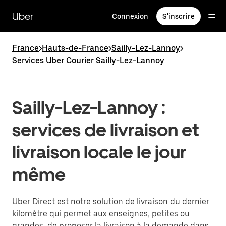
Passer
au
Uber
Connexion
S'inscrire
contenu
principal
France
>
Hauts-de-France
>
Sailly-Lez-Lannoy
>
Services Uber Courier Sailly-Lez-Lannoy
Sailly-Lez-Lannoy :
services de livraison et
livraison locale le jour
même
Uber Direct est notre solution de livraison du dernier
kilomètre qui permet aux enseignes, petites ou
grandes, de proposer la livraison à la demande dans