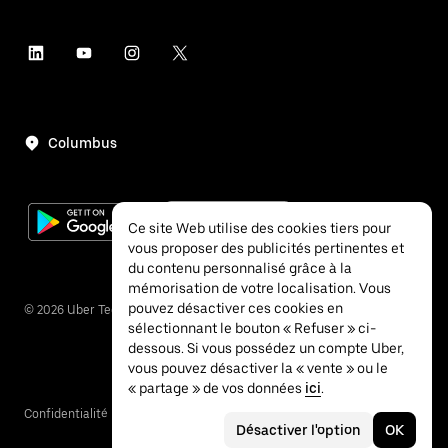
Columbus
Ce site Web utilise des cookies tiers pour
vous proposer des publicités pertinentes et
du contenu personnalisé grâce à la
mémorisation de votre localisation. Vous
pouvez désactiver ces cookies en
©
2026
Uber Technologies Inc.
sélectionnant le bouton « Refuser » ci-
dessous. Si vous possédez un compte Uber,
vous pouvez désactiver la « vente » ou le
« partage » de vos données
ici
.
Confidentialité
Accessibilité
Conditions
Désactiver l'option
OK