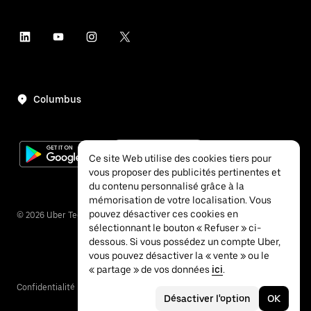
Columbus
Ce site Web utilise des cookies tiers pour
vous proposer des publicités pertinentes et
du contenu personnalisé grâce à la
mémorisation de votre localisation. Vous
pouvez désactiver ces cookies en
©
2026
Uber Technologies Inc.
sélectionnant le bouton « Refuser » ci-
dessous. Si vous possédez un compte Uber,
vous pouvez désactiver la « vente » ou le
« partage » de vos données
ici
.
Confidentialité
Accessibilité
Conditions
Désactiver l'option
OK