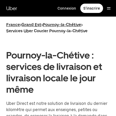
Passer
au
Uber
Connexion
S'inscrire
contenu
principal
France
>
Grand Est
>
Pournoy-la-Chétive
>
Services Uber Courier Pournoy-la-Chétive
Pournoy-la-Chétive :
services de livraison et
livraison locale le jour
même
Uber Direct est notre solution de livraison du dernier
kilomètre qui permet aux enseignes, petites ou
grandes, de proposer la livraison à la demande dans