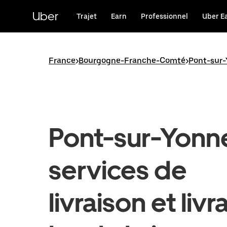
Passer
au
Uber
Trajet
Earn
Professionnel
Uber E
contenu
principal
France
>
Bourgogne-Franche-Comté
>
Pont-sur
Pont-sur-Yonne
services de
livraison et livr