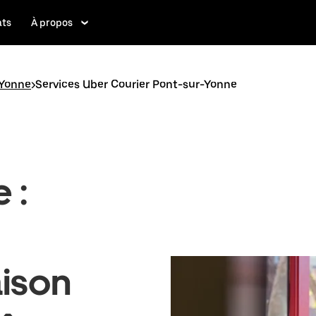
ats
À propos
-Yonne
>
Services Uber Courier Pont-sur-Yonne
 :
aison