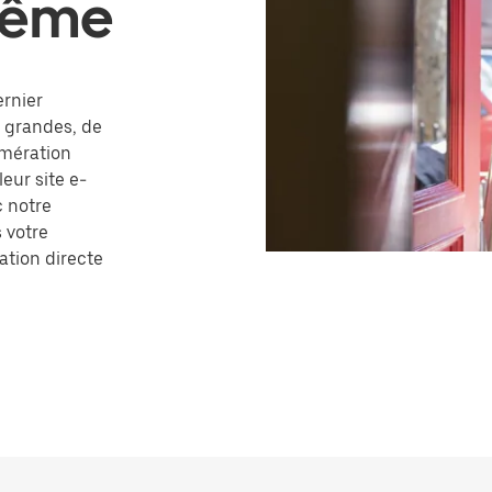
 même
ernier
u grandes, de
omération
eur site e-
 notre
s votre
ation directe