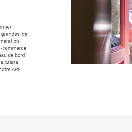
ernier
u grandes, de
omération
e e-commerce
eau de bord
de caisse
otre API¹.