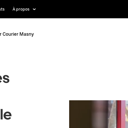
ats
À propos
r Courier Masny
es
 le