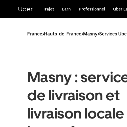
Passer
au
Uber
Trajet
Earn
Professionnel
Uber E
contenu
principal
France
>
Hauts-de-France
>
Masny
>
Services Ube
Masny : servic
de livraison et
livraison locale