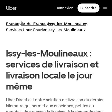
Passer
au
Uber
Connexion
S'inscrire
contenu
principal
France
>
Île-de-France
>
Issy-les-Moulineaux
>
Services Uber Courier Issy-les-Moulineaux
Issy-les-Moulineaux :
services de livraison et
livraison locale le jour
même
Uber Direct est notre solution de livraison du dernier
kilomètre qui permet aux enseignes, petites ou
grandes, de proposer la livraison à la demande dans