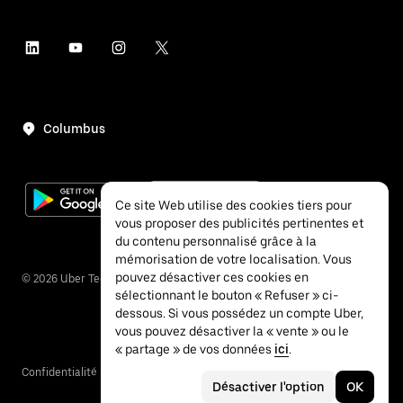
Columbus
Ce site Web utilise des cookies tiers pour
vous proposer des publicités pertinentes et
du contenu personnalisé grâce à la
mémorisation de votre localisation. Vous
pouvez désactiver ces cookies en
©
2026
Uber Technologies Inc.
sélectionnant le bouton « Refuser » ci-
dessous. Si vous possédez un compte Uber,
vous pouvez désactiver la « vente » ou le
« partage » de vos données
ici
.
Confidentialité
Accessibilité
Conditions
Désactiver l'option
OK