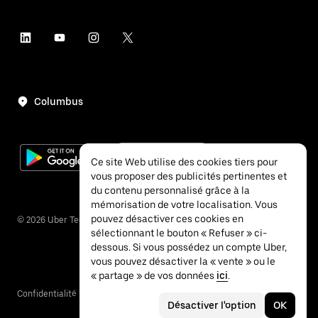
Columbus
Ce site Web utilise des cookies tiers pour
vous proposer des publicités pertinentes et
du contenu personnalisé grâce à la
mémorisation de votre localisation. Vous
pouvez désactiver ces cookies en
©
2026
Uber Technologies Inc.
sélectionnant le bouton « Refuser » ci-
dessous. Si vous possédez un compte Uber,
vous pouvez désactiver la « vente » ou le
« partage » de vos données
ici
.
Confidentialité
Accessibilité
Conditions
Désactiver l'option
OK