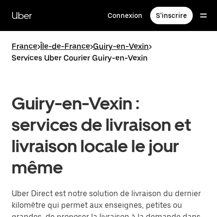
Passer
au
Uber
Connexion
S'inscrire
contenu
principal
France
>
Île-de-France
>
Guiry-en-Vexin
>
Services Uber Courier Guiry-en-Vexin
Guiry-en-Vexin :
services de livraison et
livraison locale le jour
même
Uber Direct est notre solution de livraison du dernier
kilomètre qui permet aux enseignes, petites ou
grandes, de proposer la livraison à la demande dans