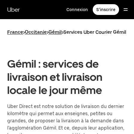
Passer
au
Uber
Connexion
S'inscrire
contenu
principal
France
>
Occitanie
>
Gémil
>
Services Uber Courier Gémil
Gémil : services de
livraison et livraison
locale le jour même
Uber Direct est notre solution de livraison du dernier
kilomètre qui permet aux enseignes, petites ou
grandes, de proposer la livraison à la demande dans
l'agglomération Gémil. Et ce, depuis leur application,