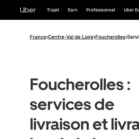
Passer
au
Uber
Trajet
Earn
Professionnel
Uber E
contenu
principal
France
>
Centre-Val de Loire
>
Foucherolles
>
Serv
Foucherolles :
services de
livraison et livr