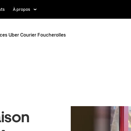
ats
À propos
ices Uber Courier Foucherolles
aison