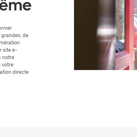
 même
ernier
u grandes, de
omération
 site e-
 notre
s votre
ation directe