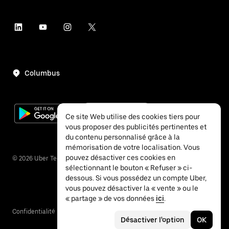
Columbus
Ce site Web utilise des cookies tiers pour
vous proposer des publicités pertinentes et
du contenu personnalisé grâce à la
mémorisation de votre localisation. Vous
pouvez désactiver ces cookies en
©
2026
Uber Technologies Inc.
sélectionnant le bouton « Refuser » ci-
dessous. Si vous possédez un compte Uber,
vous pouvez désactiver la « vente » ou le
« partage » de vos données
ici
.
Confidentialité
Accessibilité
Conditions
Désactiver l'option
OK