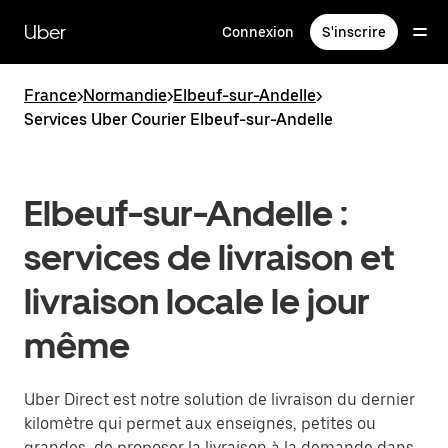
Passer
au
Uber
Connexion
S'inscrire
contenu
principal
France
>
Normandie
>
Elbeuf-sur-Andelle
>
Services Uber Courier Elbeuf-sur-Andelle
Elbeuf-sur-Andelle :
services de livraison et
livraison locale le jour
même
Uber Direct est notre solution de livraison du dernier
kilomètre qui permet aux enseignes, petites ou
grandes, de proposer la livraison à la demande dans