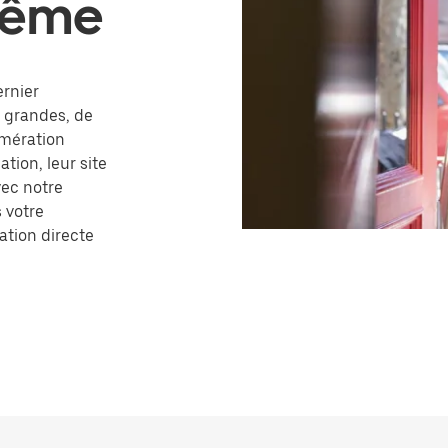
 même
ernier
u grandes, de
omération
ation, leur site
ec notre
s votre
ation directe