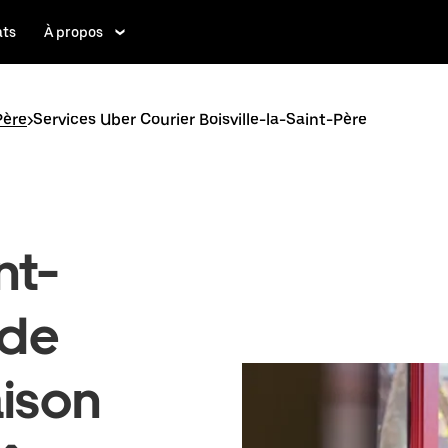
ats
À propos
Père
>
Services Uber Courier Boisville-la-Saint-Père
nt-
 de
aison