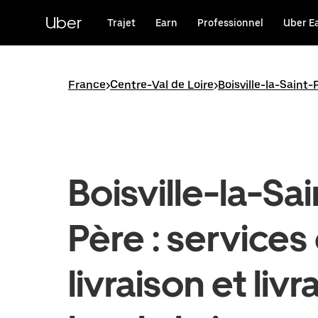
Passer
au
Uber
Trajet
Earn
Professionnel
Uber E
contenu
principal
France
>
Centre-Val de Loire
>
Boisville-la-Saint-
Boisville-la-Sai
Père : services
livraison et livr