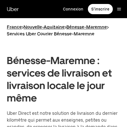
Passer
au
Uber
Connexion
S'inscrire
contenu
principal
France
>
Nouvelle-Aquitaine
>
Bénesse-Maremne
>
Services Uber Courier Bénesse-Maremne
Bénesse-Maremne :
services de livraison et
livraison locale le jour
même
Uber Direct est notre solution de livraison du dernier
kilomètre qui permet aux enseignes, petites ou
grandes, de proposer la livraison à la demande dans