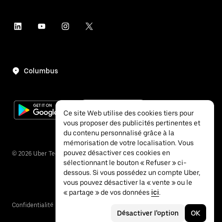
Columbus
Ce site Web utilise des cookies tiers pour
vous proposer des publicités pertinentes et
du contenu personnalisé grâce à la
mémorisation de votre localisation. Vous
pouvez désactiver ces cookies en
©
2026
Uber Technologies Inc.
sélectionnant le bouton « Refuser » ci-
dessous. Si vous possédez un compte Uber,
vous pouvez désactiver la « vente » ou le
« partage » de vos données
ici
.
Confidentialité
Accessibilité
Conditions
Désactiver l'option
OK