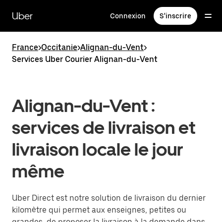
Passer
au
Uber
Connexion
S'inscrire
contenu
principal
France
>
Occitanie
>
Alignan-du-Vent
>
Services Uber Courier Alignan-du-Vent
Alignan-du-Vent :
services de livraison et
livraison locale le jour
même
Uber Direct est notre solution de livraison du dernier
kilomètre qui permet aux enseignes, petites ou
grandes, de proposer la livraison à la demande dans