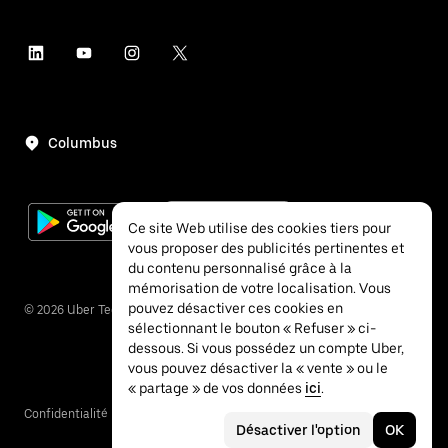
Columbus
Ce site Web utilise des cookies tiers pour
vous proposer des publicités pertinentes et
du contenu personnalisé grâce à la
mémorisation de votre localisation. Vous
pouvez désactiver ces cookies en
©
2026
Uber Technologies Inc.
sélectionnant le bouton « Refuser » ci-
dessous. Si vous possédez un compte Uber,
vous pouvez désactiver la « vente » ou le
« partage » de vos données
ici
.
Confidentialité
Accessibilité
Conditions
Désactiver l'option
OK