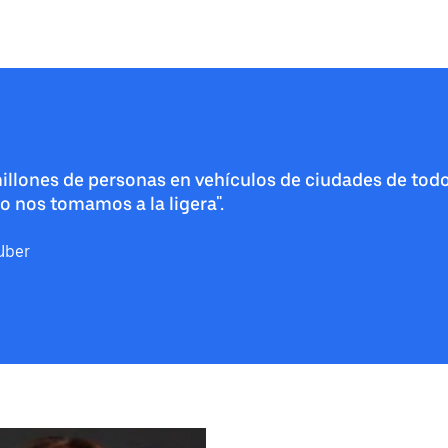
millones de personas en vehículos de ciudades de tod
 nos tomamos a la ligera".
Uber