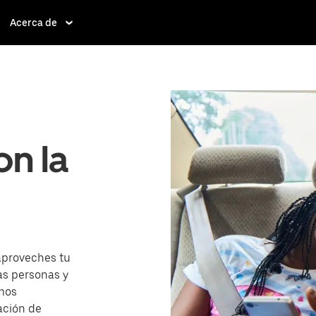
Acerca de
n la
aproveches tu
as personas y
amos
ación de