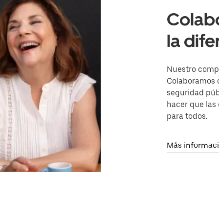
Colab
la dif
Nuestro compro
Colaboramos c
seguridad públ
hacer que las
para todos.
Más informac