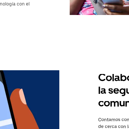
nología con el
Colabo
la seg
comun
Contamos con 
de cerca con l