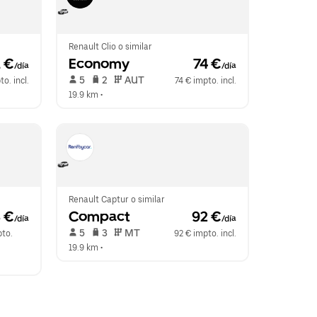
Renault Clio o similar
1 €
Economy
 74 €
/día
/día
 5   
 2   
 AUT   
to. incl.
74 € impto. incl.
19.9 km
 •  
Renault Captur o similar
8 €
Compact
 92 €
/día
/día
 5   
 3   
 MT   
to. 
92 € impto. incl.
19.9 km
 •  