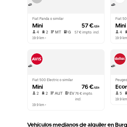
Fiat Panda o similar
Fiat 50
Mini
 57 €
Mini
/día
 4   
 2   
 MT   
 G  
 4   
57 € impto. incl.
19.9 km
 •  
19.9 k
Fiat 500 Electric o similar
Peugeot
Mini
 76 €
Eco
/día
 2   
 2   
 AUT   
 EV  
 5   
76 € impto. 
incl.
19.9 k
19.9 km
 •  
Vehículos medianos de alquiler en Burgu