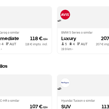
aroq o similar
BMW 5 Series o similar
rmediate
 118 €
Luxury
 20
/día
 4   
 AUT   
 5   
 4   
 AUT   
118 € impto. incl.
207 € impt
m
 •  
19.9 km
 •  
llos
C-HR o similar
Hyundai Tucson o similar
 107 €
SUV
 11
/día