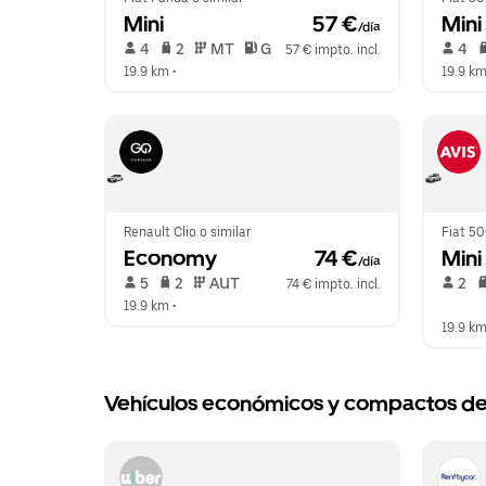
Mini
 57 €
Mini
/día
 4   
 2   
 MT   
 G  
 4   
57 € impto. incl.
19.9 km
 •  
19.9 k
Renault Clio o similar
Fiat 50
Economy
 74 €
Mini
/día
 5   
 2   
 AUT   
 2   
74 € impto. incl.
19.9 km
 •  
19.9 k
Vehículos económicos y compactos de a