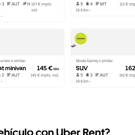
 3   
 AUT   
 H  
 5   
 4   
 MT   
107 € impto. 
113 € imp
incl.
19.9 km
 •  
m
 •  
urneo o similar
Skoda Kamiq o similar
at minivan
 145 €
SUV
 16
/día
 2   
 AUT   
 5   
 3   
 AUT   
145 € impto. incl.
162 € impt
m
 •  
19.9 km
 •  
vehículo con Uber Rent?