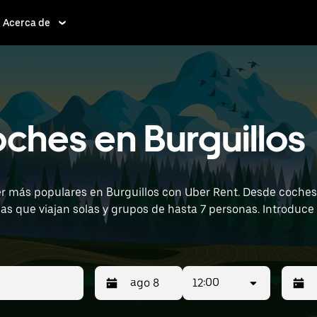
Acerca de
oches en Burguillos
er más populares en Burguillos con Uber Rent. Desde coches
s que viajan solas y grupos de hasta 7 personas. Introduce l
er cerca de ti.
12:00