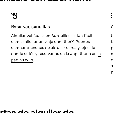
Reservas sencillas
Alquilar vehículos en Burguillos es tan fácil
U
como solicitar un viaje con UberX. Puedes
f
n
comparar coches de alquiler cerca y lejos de
p
donde estés y reservarlos en la app Uber o en
la
página web
.
a
p
rtas de alquiler de