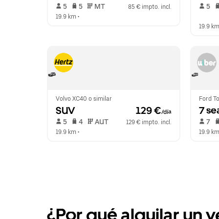
 5   
 5   
 MT   
 5   
85 € impto. incl.
19.9 km
 •  
19.9 k
Volvo XC40 o similar
Ford To
SUV
 129 €
7 se
/día
 5   
 4   
 AUT   
 7   
129 € impto. incl.
19.9 km
 •  
19.9 k
¿Por qué alquilar un 