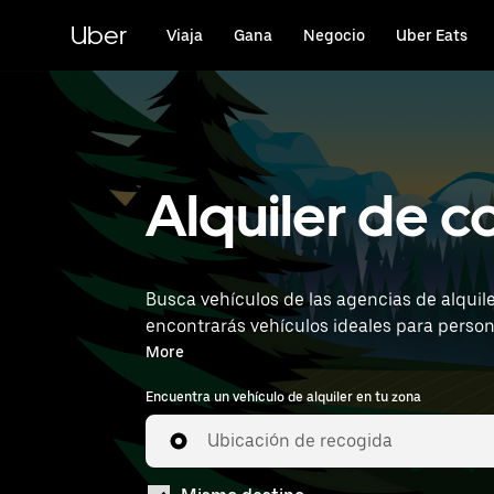
Ir
al
Uber
Viaja
Gana
Negocio
Uber Eats
contenido
principal
Alquiler de c
Busca vehículos de las agencias de alquil
encontrarás vehículos ideales para persona
Airport) para encontrar vehículos de alquil
More
Encuentra un vehículo de alquiler en tu zona
Ubicación de recogida