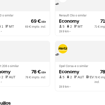
0 o similar
Renault Clio o similar
 69 €
Economy
 7
/día
 1   
 MT   
 5   
 2   
 MT   
69 € impto. incl.
71 € imp
m
 •  
19.9 km
 •  
 208 o similar
Opel Corsa-e o similar
nomy
 78 €
Economy
 7
/día
 2   
 AUT   
 5   
 2   
 AUT   
 EV  
78 € impto. incl.
78 € imp
m
 •  
incl.
19.9 km
 •  
illos