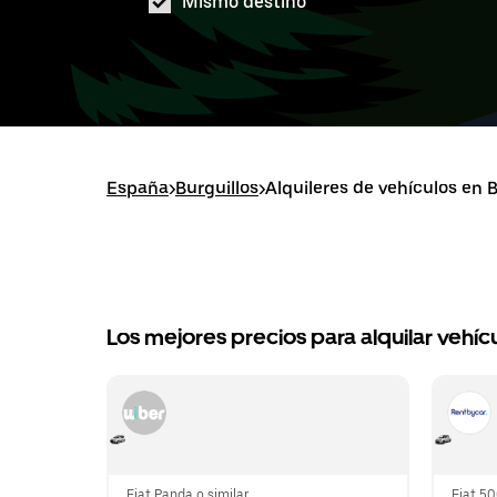
Mismo destino
España
>
Burguillos
>
Alquileres de vehículos en B
Los mejores precios para alquilar vehícu
Fiat Panda o similar
Fiat 50