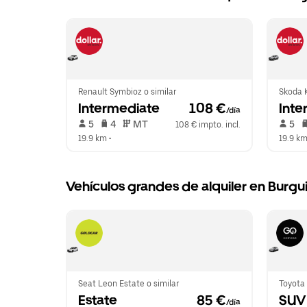
Renault Symbioz o similar
Skoda K
Intermediate
 108 €
Inte
/día
 5   
 4   
 MT   
 5   
108 € impto. incl.
19.9 km
 •  
19.9 k
Vehículos grandes de alquiler en Burgui
Seat Leon Estate o similar
Toyota 
Estate
 85 €
SUV
/día