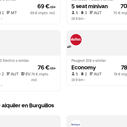
 69 €
5 seat minivan
 7
/día
 1   
 MT   
 5   
 3   
 AUT   
69 € impto. incl.
70 € impt
m
 •  
19.9 km
 •  
0 Electric o similar
Peugeot 208 o similar
 76 €
Economy
 7
/día
 2   
 AUT   
 EV  
 5   
 2   
 AUT   
76 € impto. 
78 € impt
incl.
19.9 km
 •  
m
 •  
lquiler en Burguillos