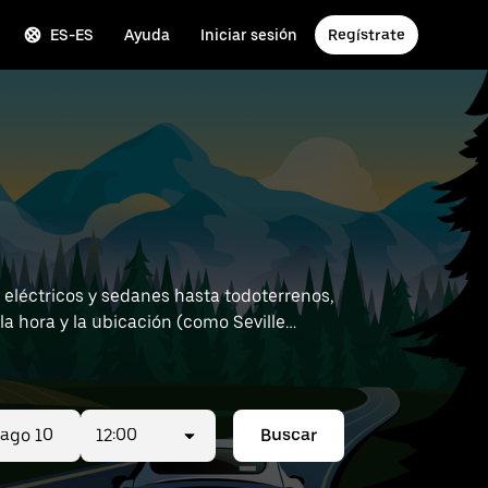
ES-ES
Ayuda
Iniciar sesión
Regístrate
 eléctricos y sedanes hasta todoterrenos,
a hora y la ubicación (como Seville
12:00
Buscar