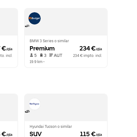
BMW 3 Series o similar
7 €
Premium
 234 €
/día
/día
 5   
 3   
 AUT   
o. incl.
234 € impto. incl.
19.9 km
 •  
Hyundai Tucson o similar
3 €
SUV
 115 €
/día
/día