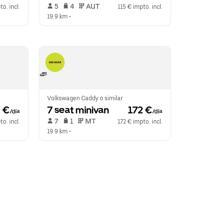
 5   
 4   
 AUT   
to. incl.
115 € impto. incl.
19.9 km
 •  
Volkswagen Caddy o similar
2 €
7 seat minivan
 172 €
/día
/día
 7   
 1   
 MT   
o. incl.
172 € impto. incl.
19.9 km
 •  