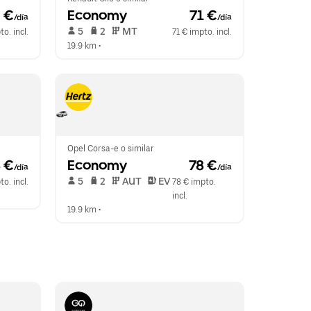
0 €
Economy
 71 €
/día
/día
 5   
 2   
 MT   
o. incl.
71 € impto. incl.
19.9 km
 •  
Opel Corsa-e o similar
8 €
Economy
 78 €
/día
/día
 5   
 2   
 AUT   
 EV  
o. incl.
78 € impto. 
incl.
19.9 km
 •  