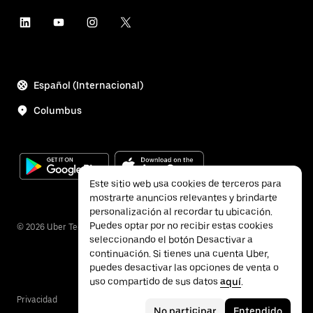
Español (Internacional)
Columbus
Este sitio web usa cookies de terceros para
mostrarte anuncios relevantes y brindarte
personalización al recordar tu ubicación.
Puedes optar por no recibir estas cookies
©
2026
Uber Technologies, Inc.
seleccionando el botón Desactivar a
continuación. Si tienes una cuenta Uber,
puedes desactivar las opciones de venta o
uso compartido de sus datos
aquí
.
Privacidad
Accesibilidad
Términos
No participar
Entendido