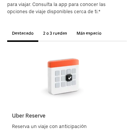
para viajar. Consulta la app para conocer las
opciones de viaje disponibles cerca de ti.*
Destacado
2 o 3 ruedas
Más espacio
Uber Reserve
Uber
Reserva un viaje con anticipación
Viaja