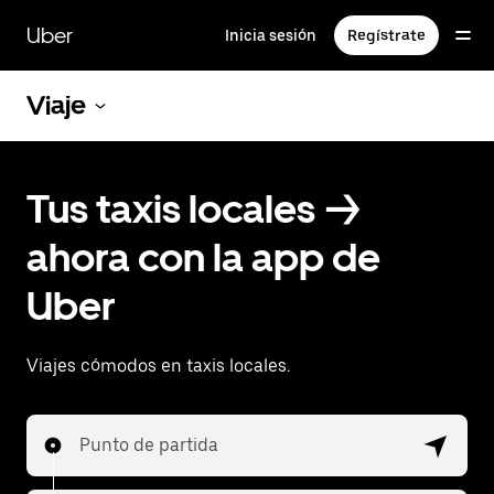
Saltar
al
Uber
Inicia sesión
Regístrate
contenido
principal
Viaje
Tus taxis locales ->
ahora con la app de
Uber
Viajes cómodos en taxis locales.
Punto de partida