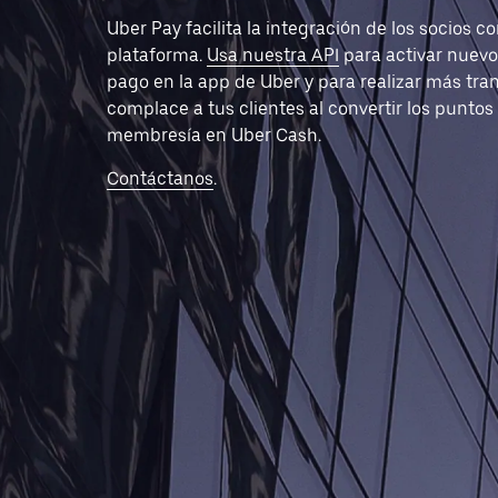
Uber Pay facilita la integración de los socios c
plataforma.
Usa nuestra API
para activar nuev
pago en la app de Uber y para realizar más tra
complace a tus clientes al convertir los puntos
membresía en Uber Cash.
Contáctanos
.