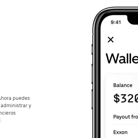
 Ahora puedes
 administrar y
ncieros
.