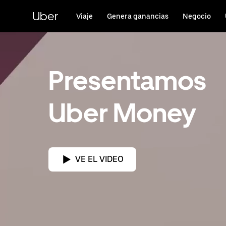
Saltar
al
Uber
Viaje
Genera ganancias
Negocio
contenido
principal
Presentamos
Uber Money
VE EL VIDEO