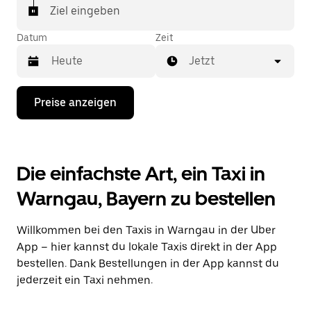
Ziel eingeben
Datum
Zeit
Jetzt
Drücke
Preise anzeigen
die
Nach-
unten-
Taste,
um
Die einfachste Art, ein Taxi in
mit
dem
Warngau, Bayern zu bestellen
Kalender
zu
interagieren
Willkommen bei den Taxis in Warngau in der Uber
und
ein
App – hier kannst du lokale Taxis direkt in der App
Datum
bestellen. Dank Bestellungen in der App kannst du
auszuwählen.
jederzeit ein Taxi nehmen.
Drücke
die
Escape-