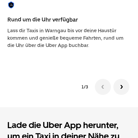
Taste,
um
den
Rund um die Uhr verfügbar
Ba
Kalender
zu
Lass dir Taxis in Warngau bis vor deine Haustür
Mi
schließen.
kommen und genieße bequeme Fahrten, rund um
ni
die Uhr über die Uber App buchbar.
Za
be
Ko
1/3
Lade die Uber App herunter,
um ein Taxi in deiner Nähe zu