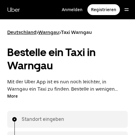
Direkt
zum
Uber
Anmelden
Registrieren
Hauptinhalt
Deutschland
>
Warngau
>
Taxi Warngau
Bestelle ein Taxi in
Warngau
Mit der Uber App ist es nun noch leichter, in
Warngau ein Taxi zu finden. Bestelle in wenigen
Schritten ein Taxi und bezahle deine Fahrt direkt in
More
der App. Mit Vorab-Fixpreisen und Verfügbarkeit
rund um die Uhr ist dies die praktischste Art, deine
nächste Taxifahrt in Warngau zu bestellen.
Standort eingeben