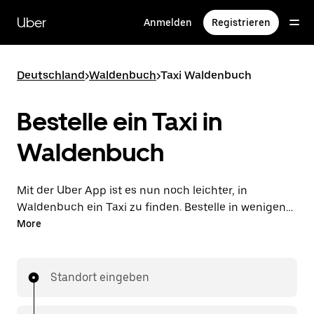
Direkt
zum
Uber
Anmelden
Registrieren
Hauptinhalt
Deutschland
>
Waldenbuch
>
Taxi Waldenbuch
Bestelle ein Taxi in
Waldenbuch
Mit der Uber App ist es nun noch leichter, in
Waldenbuch ein Taxi zu finden. Bestelle in wenigen
Schritten ein lokales Taxi und bezahle deine Fahrt
More
direkt in der App. Mit der Verfügbarkeit rund um die
Uhr ist dies die praktischste Art, deine nächste
Taxifahrt in Waldenbuch zu bestellen.
Standort eingeben