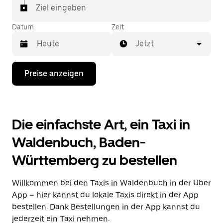
Ziel eingeben
Datum
Zeit
Jetzt
Drücke
Preise anzeigen
die
Nach-
unten-
Taste,
um
Die einfachste Art, ein Taxi in
mit
dem
Waldenbuch, Baden-
Kalender
zu
Württemberg zu bestellen
interagieren
und
ein
Willkommen bei den Taxis in Waldenbuch in der Uber
Datum
auszuwählen.
App – hier kannst du lokale Taxis direkt in der App
Drücke
bestellen. Dank Bestellungen in der App kannst du
die
jederzeit ein Taxi nehmen.
Escape-