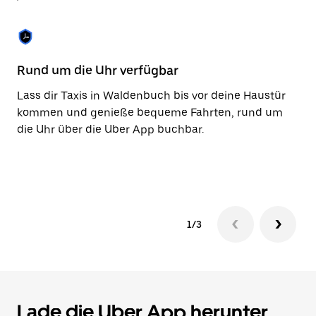
Taste,
um
den
Kalender
zu
Rund um die Uhr verfügbar
Ba
schließen.
Lass dir Taxis in Waldenbuch bis vor deine Haustür
Mi
kommen und genieße bequeme Fahrten, rund um
ni
die Uhr über die Uber App buchbar.
Za
be
Ko
1/3
Lade die Uber App herunter,