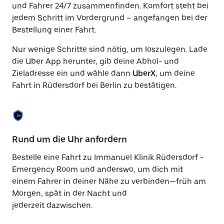
Drücke
und Fahrer 24/7 zusammenfinden. Komfort steht bei
die
jedem Schritt im Vordergrund – angefangen bei der
Escape-
Taste,
Bestellung einer Fahrt.
um
den
Nur wenige Schritte sind nötig, um loszulegen. Lade
Kalender
die Uber App herunter, gib deine Abhol- und
zu
Zieladresse ein und wähle dann
UberX
, um deine
schließen.
Fahrt in Rüdersdorf bei Berlin zu bestätigen.
Rund um die Uhr anfordern
Si
Bestelle eine Fahrt zu Immanuel Klinik Rüdersdorf -
Mi
Emergency Room und anderswo, um dich mit
ni
einem Fahrer in deiner Nähe zu verbinden—früh am
Za
Morgen, spät in der Nacht und
be
jederzeit dazwischen.
Ko