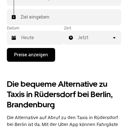
Fahrt ansehen. Deine Fahrt ist nur wenige
Fingertipps entfernt.
Ziel eingeben
Datum
Zeit
Jetzt
Drücke
Preise anzeigen
die
Nach-
unten-
Taste,
um
Die bequeme Alternative zu
mit
dem
Taxis in Rüdersdorf bei Berlin,
Kalender
zu
Brandenburg
interagieren
und
ein
Die Alternative auf Abruf zu den Taxis in Rüdersdorf
Datum
auszuwählen.
bei Berlin ist da. Mit der Uber App können Fahrgäste