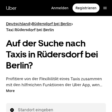
Direkt
zum
Uber
Anmelden
Registrieren
Hauptinhalt
Deutschland
>
Rüdersdorf bei Berlin
>
Taxi Rüdersdorf bei Berlin
Auf der Suche nach
Taxis in Rüdersdorf bei
Berlin?
Profitiere von der Flexibilität eines Taxis zusammen
mit den hilfreichen Funktionen der Uber App, wenn
du Fahrten über die Uber App in Rüdersdorf bei
More
Berlin unternimmst. Du kannst Last-minute-Fahrten
rund um die Uhr in der App oder online auf Abruf
bestellen und dir günstige Vorab-Fixpreise für jede
Standort eingeben