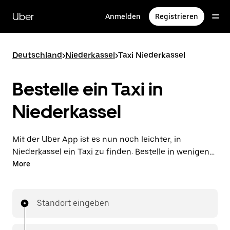
Direkt
zum
Uber
Anmelden
Registrieren
Hauptinhalt
Deutschland
>
Niederkassel
>
Taxi Niederkassel
Bestelle ein Taxi in
Niederkassel
Mit der Uber App ist es nun noch leichter, in
Niederkassel ein Taxi zu finden. Bestelle in wenigen
Schritten ein Taxi und bezahle deine Fahrt direkt in
More
der App. Mit Vorab-Fixpreisen und Verfügbarkeit
rund um die Uhr ist dies die praktischste Art, deine
nächste Taxifahrt in Niederkassel zu bestellen.
Standort eingeben