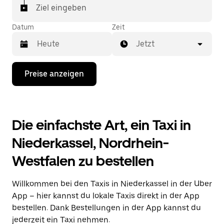
Ziel eingeben
Datum
Zeit
Jetzt
Drücke
Preise anzeigen
die
Nach-
unten-
Taste,
um
Die einfachste Art, ein Taxi in
mit
dem
Niederkassel, Nordrhein-
Kalender
zu
Westfalen zu bestellen
interagieren
und
ein
Willkommen bei den Taxis in Niederkassel in der Uber
Datum
auszuwählen.
App – hier kannst du lokale Taxis direkt in der App
Drücke
bestellen. Dank Bestellungen in der App kannst du
die
jederzeit ein Taxi nehmen.
Escape-