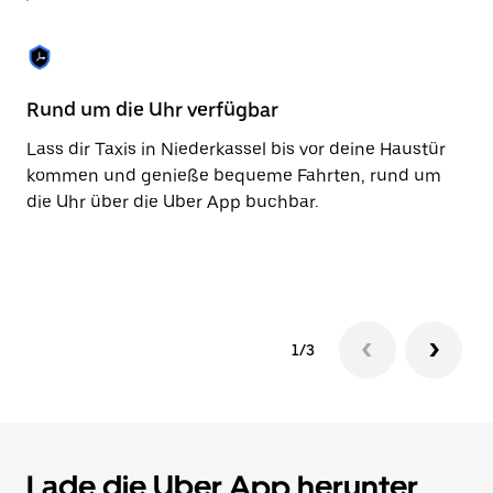
Taste,
um
den
Kalender
zu
Rund um die Uhr verfügbar
Ba
schließen.
Lass dir Taxis in Niederkassel bis vor deine Haustür
Mi
kommen und genieße bequeme Fahrten, rund um
ni
die Uhr über die Uber App buchbar.
Za
be
Ko
1/3
Lade die Uber App herunter,