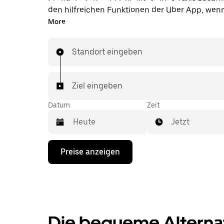
den hilfreichen Funktionen der Uber App, wen
über die Uber App in Bobenheim-Roxheim unt
More
Du kannst Last-minute-Fahrten rund um die Uh
App oder online auf Abruf bestellen und dir gü
Standort eingeben
Vorab-Fixpreise für jede Fahrt ansehen. Deine F
wenige Fingertipps entfernt.
Ziel eingeben
Datum
Zeit
Jetzt
Drücke
Preise anzeigen
die
Nach-
unten-
Taste,
um
mit
dem
Die bequeme Alternati
Kalender