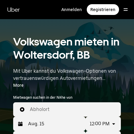
Direkt
zum
Uber
Anmelden
Registrieren
Hauptinhalt
Volkswagen mieten in
Woltersdorf, BB
Mit Uber kannst du Volkswagen-Optionen von
vertrauenswürdigen Autovermietungen
durchstöbern. Finde den richtigen Leihwagen
More
von Volkswagen für Besorgungen, Roadtrips
Mietwagen suchen in der Nähe von
oder tägliche Fahrten. Egal, ob du Preis, Größe
oder Stil priorisierst: Hier findest du Optionen,
Abholort
die deinen Wünschen entsprechen. Gib deine
Zeit- und Standortangaben (z. B. Berlin
12:00 PM
Brandenburg Airport) ein, um Volkswagen-