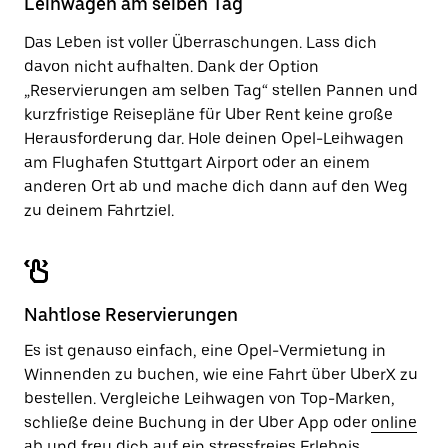
Leihwagen am selben Tag
zu
schließen.
Das Leben ist voller Überraschungen. Lass dich
davon nicht aufhalten. Dank der Option
„Reservierungen am selben Tag“ stellen Pannen und
kurzfristige Reisepläne für Uber Rent keine große
Herausforderung dar. Hole deinen Opel-Leihwagen
am Flughafen Stuttgart Airport oder an einem
anderen Ort ab und mache dich dann auf den Weg
zu deinem Fahrtziel.
Nahtlose Reservierungen
Es ist genauso einfach, eine Opel-Vermietung in
Winnenden zu buchen, wie eine Fahrt über UberX zu
bestellen. Vergleiche Leihwagen von Top-Marken,
schließe deine Buchung in der Uber App oder
online
ab und freu dich auf ein stressfreies Erlebnis.