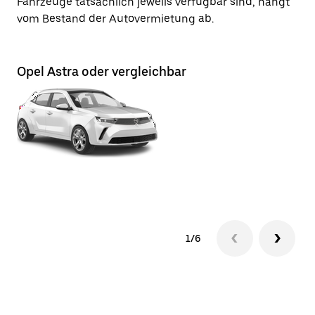
Fahrzeuge tatsächlich jeweils verfügbar sind, hängt
vom Bestand der Autovermietung ab.
Opel Astra oder vergleichbar
Op
1/6