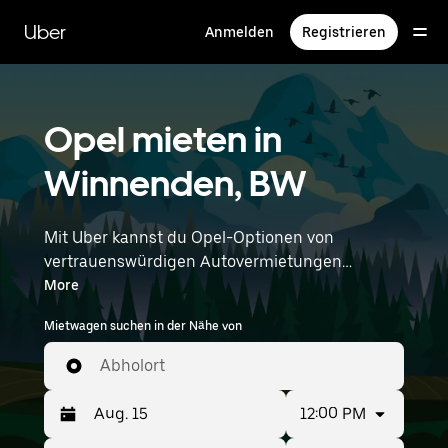
Direkt
zum
Uber
Anmelden
Registrieren
Hauptinhalt
Opel mieten in
Winnenden, BW
Mit Uber kannst du Opel-Optionen von
vertrauenswürdigen Autovermietungen
durchstöbern. Finde den richtigen Leihwagen
More
von Opel für Besorgungen, Roadtrips oder
Mietwagen suchen in der Nähe von
tägliche Fahrten. Egal, ob du Preis, Größe oder
Stil priorisierst: Hier findest du Optionen, die
Abholort
deinen Wünschen entsprechen. Gib deine Zeit-
und Standortangaben (z. B. Stuttgart Airport)
12:00 PM
ein, um Opel-Vermietungen in deiner Nähe zu