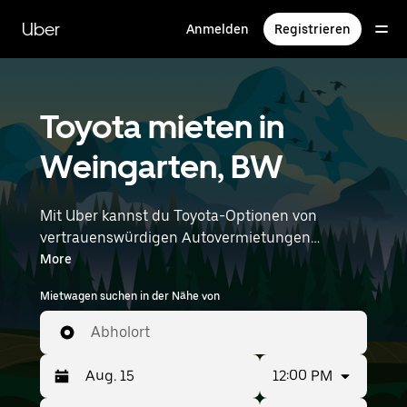
Direkt
zum
Uber
Anmelden
Registrieren
Hauptinhalt
Toyota mieten in
Weingarten, BW
Mit Uber kannst du Toyota-Optionen von
vertrauenswürdigen Autovermietungen
durchstöbern. Finde den richtigen Leihwagen
More
von Toyota für Besorgungen, Roadtrips oder
Mietwagen suchen in der Nähe von
tägliche Fahrten. Egal, ob du Preis, Größe oder
Stil priorisierst: Hier findest du Optionen, die
Abholort
deinen Wünschen entsprechen. Gib deine Zeit-
und Standortangaben (z. B. Memmingen
12:00 PM
Airport) ein, um Toyota-Vermietungen in deiner