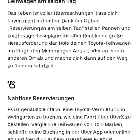
Leihwagen am selben Tag
zu
schließen.
Das Leben ist voller Überraschungen. Lass dich
davon nicht aufhalten. Dank der Option
„Reservierungen am selben Tag“ stellen Pannen und
kurzfristige Reisepläne für Uber Rent keine große
Herausforderung dar. Hole deinen Toyota-Leihwagen
am Flughafen Memmingen Airport oder an einem
anderen Ort ab und mache dich dann auf den Weg
zu deinem Fahrtziel.
Nahtlose Reservierungen
Es ist genauso einfach, eine Toyota-Vermietung in
Weingarten zu buchen, wie eine Fahrt über UberX zu
bestellen. Vergleiche Leihwagen von Top-Marken,
schließe deine Buchung in der Uber App oder
online
ab und freu dich auf ein stressfreies Erlebnis.