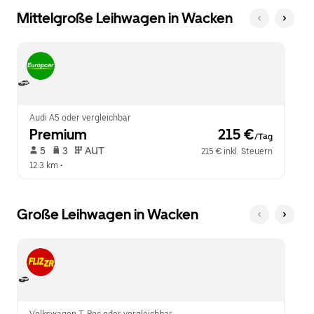
Mittelgroße Leihwagen in Wacken
Audi A5 oder vergleichbar
Premium
 215 €
/Tag
 5   
 3   
 AUT   
215 € inkl. Steuern
12.3 km
 •  
Große Leihwagen in Wacken