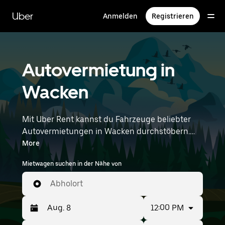
Direkt
zum
Uber
Anmelden
Registrieren
Hauptinhalt
Autovermietung in
Wacken
Mit Uber Rent kannst du Fahrzeuge beliebter
Autovermietungen in Wacken durchstöbern.
Von Elektroautos über Limousinen bis hin zu
More
SUVs stehen dir Fahrzeuge zur Auswahl, die
Mietwagen suchen in der Nähe von
sowohl für Alleinreisende als auch für Gruppen
mit bis zu 7 Personen geeignet sind. Gib deine
Abholort
Zeit- und Standortangaben (z. B. Hamburg
Airport) ein, um Autovermietungen in deiner
12:00 PM
Nähe zu finden.