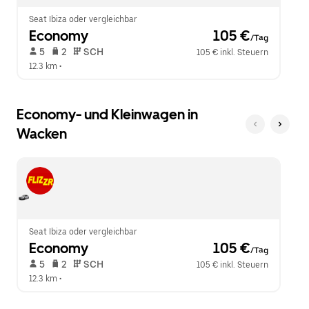
zu
schließen.
Seat Ibiza oder vergleichbar
Economy
 105 €
/Tag
 5   
 2   
 SCH   
105 € inkl. Steuern
12.3 km
 •  
Economy- und Kleinwagen in
Wacken
Seat Ibiza oder vergleichbar
Economy
 105 €
/Tag
 5   
 2   
 SCH   
105 € inkl. Steuern
12.3 km
 •  