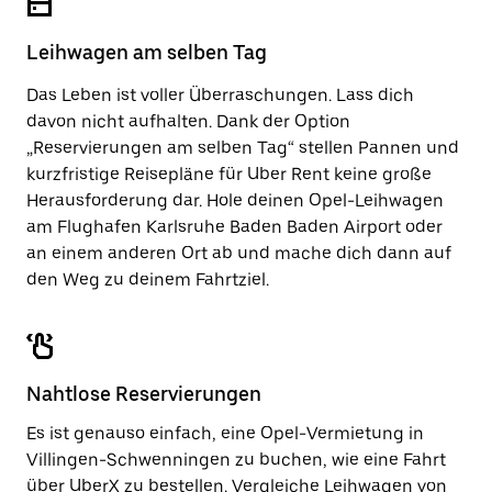
um
zu
den
schließen.
Kalender
Leihwagen am selben Tag
zu
schließen.
Das Leben ist voller Überraschungen. Lass dich
davon nicht aufhalten. Dank der Option
„Reservierungen am selben Tag“ stellen Pannen und
kurzfristige Reisepläne für Uber Rent keine große
Herausforderung dar. Hole deinen Opel-Leihwagen
am Flughafen Karlsruhe Baden Baden Airport oder
an einem anderen Ort ab und mache dich dann auf
den Weg zu deinem Fahrtziel.
Nahtlose Reservierungen
Es ist genauso einfach, eine Opel-Vermietung in
Villingen-Schwenningen zu buchen, wie eine Fahrt
über UberX zu bestellen. Vergleiche Leihwagen von