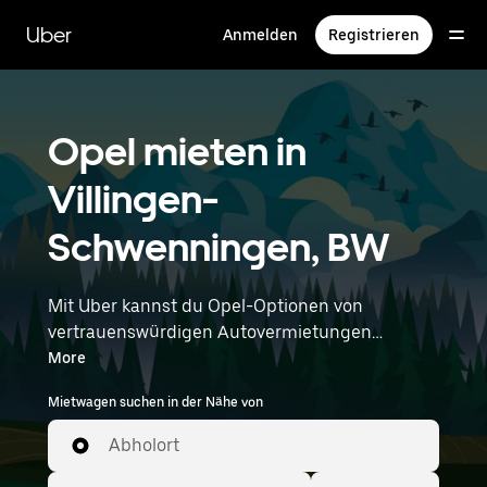
Direkt
zum
Uber
Anmelden
Registrieren
Hauptinhalt
Opel mieten in
Villingen-
Schwenningen, BW
Mit Uber kannst du Opel-Optionen von
vertrauenswürdigen Autovermietungen
durchstöbern. Finde den richtigen Leihwagen
More
von Opel für Besorgungen, Roadtrips oder
Mietwagen suchen in der Nähe von
tägliche Fahrten. Egal, ob du Preis, Größe oder
Stil priorisierst: Hier findest du Optionen, die
Abholort
deinen Wünschen entsprechen. Gib deine Zeit-