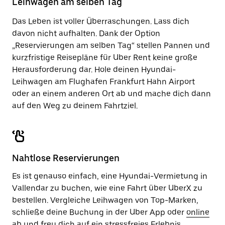
Leihwagen am selben Tag
zu
schließen.
Das Leben ist voller Überraschungen. Lass dich
davon nicht aufhalten. Dank der Option
„Reservierungen am selben Tag“ stellen Pannen und
kurzfristige Reisepläne für Uber Rent keine große
Herausforderung dar. Hole deinen Hyundai-
Leihwagen am Flughafen Frankfurt Hahn Airport
oder an einem anderen Ort ab und mache dich dann
auf den Weg zu deinem Fahrtziel.
Nahtlose Reservierungen
Es ist genauso einfach, eine Hyundai-Vermietung in
Vallendar zu buchen, wie eine Fahrt über UberX zu
bestellen. Vergleiche Leihwagen von Top-Marken,
schließe deine Buchung in der Uber App oder
online
ab und freu dich auf ein stressfreies Erlebnis.