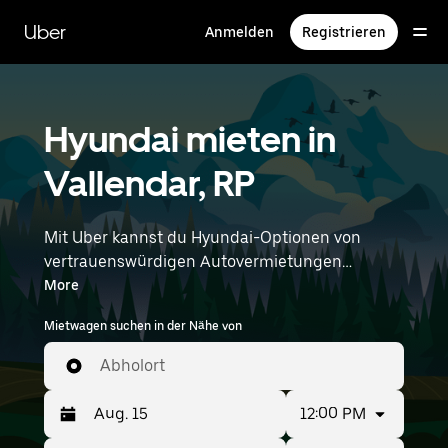
Direkt
zum
Uber
Anmelden
Registrieren
Hauptinhalt
Hyundai mieten in
Vallendar, RP
Mit Uber kannst du Hyundai-Optionen von
vertrauenswürdigen Autovermietungen
durchstöbern. Finde den richtigen Leihwagen
More
von Hyundai für Besorgungen, Roadtrips oder
Mietwagen suchen in der Nähe von
tägliche Fahrten. Egal, ob du Preis, Größe oder
Stil priorisierst: Hier findest du Optionen, die
Abholort
deinen Wünschen entsprechen. Gib deine Zeit-
und Standortangaben (z. B. Frankfurt Hahn
12:00 PM
Airport) ein, um Hyundai-Vermietungen in