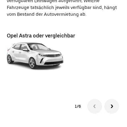
verfügbaren Leihwagen aufgeführt. Welche
Fahrzeuge tatsächlich jeweils verfügbar sind, hängt
vom Bestand der Autovermietung ab.
Opel Astra oder vergleichbar
Op
1/6