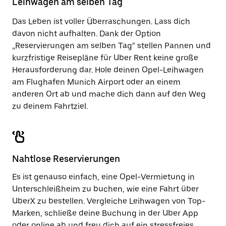
Leihwagen am selben Tag
zu
schließen.
Das Leben ist voller Überraschungen. Lass dich
davon nicht aufhalten. Dank der Option
„Reservierungen am selben Tag“ stellen Pannen und
kurzfristige Reisepläne für Uber Rent keine große
Herausforderung dar. Hole deinen Opel-Leihwagen
am Flughafen Munich Airport oder an einem
anderen Ort ab und mache dich dann auf den Weg
zu deinem Fahrtziel.
Nahtlose Reservierungen
Es ist genauso einfach, eine Opel-Vermietung in
Unterschleißheim zu buchen, wie eine Fahrt über
UberX zu bestellen. Vergleiche Leihwagen von Top-
Marken, schließe deine Buchung in der Uber App
oder
online
ab und freu dich auf ein stressfreies