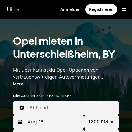
Direkt
zum
Uber
Anmelden
Registrieren
Hauptinhalt
Opel mieten in
Unterschleißheim, BY
Mit Uber kannst du Opel-Optionen von
vertrauenswürdigen Autovermietungen
durchstöbern. Finde den richtigen Leihwagen
More
von Opel für Besorgungen, Roadtrips oder
Mietwagen suchen in der Nähe von
tägliche Fahrten. Egal, ob du Preis, Größe oder
Stil priorisierst: Hier findest du Optionen, die
Abholort
deinen Wünschen entsprechen. Gib deine Zeit-
und Standortangaben (z. B. Munich Airport) ein,
12:00 PM
um Opel-Vermietungen in deiner Nähe zu