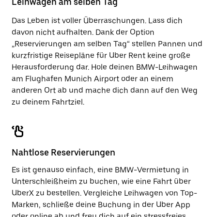
Leihwagen am selben Tag
zu
schließen.
Das Leben ist voller Überraschungen. Lass dich
davon nicht aufhalten. Dank der Option
„Reservierungen am selben Tag“ stellen Pannen und
kurzfristige Reisepläne für Uber Rent keine große
Herausforderung dar. Hole deinen BMW-Leihwagen
am Flughafen Munich Airport oder an einem
anderen Ort ab und mache dich dann auf den Weg
zu deinem Fahrtziel.
Nahtlose Reservierungen
Es ist genauso einfach, eine BMW-Vermietung in
Unterschleißheim zu buchen, wie eine Fahrt über
UberX zu bestellen. Vergleiche Leihwagen von Top-
Marken, schließe deine Buchung in der Uber App
oder
online
ab und freu dich auf ein stressfreies