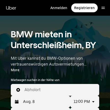
Direkt
zum
Uber
Anmelden
Registrieren
Hauptinhalt
BMW mieten in
Unterschleißheim, BY
Mit Uber kannst du BMW-Optionen von
vertrauenswürdigen Autovermietungen
durchstöbern. Finde den richtigen Leihwagen
More
von BMW für Besorgungen, Roadtrips oder
Mietwagen suchen in der Nähe von
tägliche Fahrten. Egal, ob du Preis, Größe oder
Stil priorisierst: Hier findest du Optionen, die
Abholort
deinen Wünschen entsprechen. Gib deine Zeit-
und Standortangaben (z. B. Munich Airport) ein,
12:00 PM
um BMW-Vermietungen in deiner Nähe zu