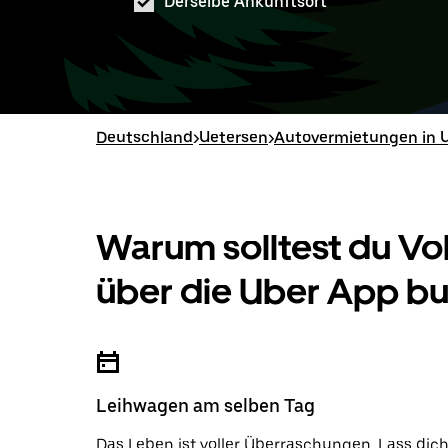
Derselbe Ankunftsort
Deutschland
>
Uetersen
>
Autovermietungen in 
Warum solltest du V
über die Uber App b
Leihwagen am selben Tag
Das Leben ist voller Überraschungen. Lass dic