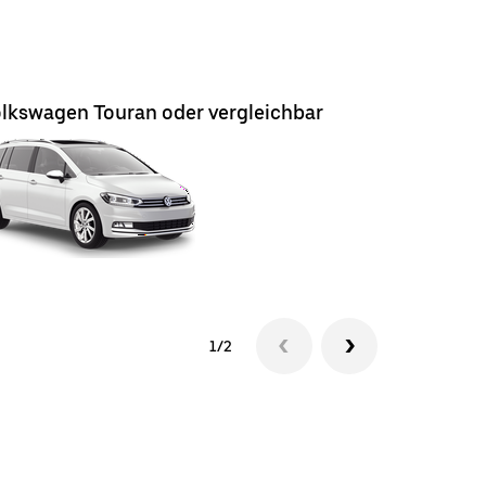
lkswagen Touran oder vergleichbar
Volkswag
1/2