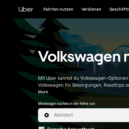
Direkt
zum
Uber
Fahrten nutzen
Verdienen
Geschäftl
Hauptinhalt
Volkswagen m
Mit Uber kannst du Volkswagen-Optionen
Volkswagen für Besorgungen, Roadtrips oder
Wünschen entsprechen. Gib deine Zeit- und Standortangaben (z. B. Hamburg Airport) ein, um Volkswagen-Vermietungen in deiner Nähe zu
More
finden.
Mietwagen suchen in der Nähe von
Abholort