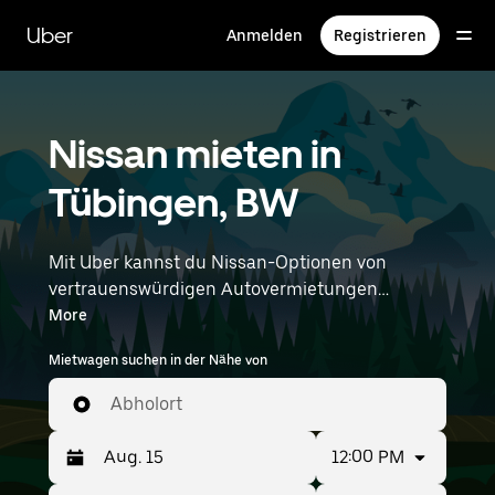
Direkt
zum
Uber
Anmelden
Registrieren
Hauptinhalt
Nissan mieten in
Tübingen, BW
Mit Uber kannst du Nissan-Optionen von
vertrauenswürdigen Autovermietungen
durchstöbern. Finde den richtigen Leihwagen
More
von Nissan für Besorgungen, Roadtrips oder
Mietwagen suchen in der Nähe von
tägliche Fahrten. Egal, ob du Preis, Größe oder
Stil priorisierst: Hier findest du Optionen, die
Abholort
deinen Wünschen entsprechen. Gib deine Zeit-
und Standortangaben (z. B. Stuttgart Airport)
12:00 PM
ein, um Nissan-Vermietungen in deiner Nähe