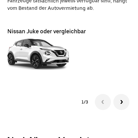
Fahrzeuge tatsächlich jeweils verfügbar sind, hängt
vom Bestand der Autovermietung ab.
Nissan Juke oder vergleichbar
Ni
1/3