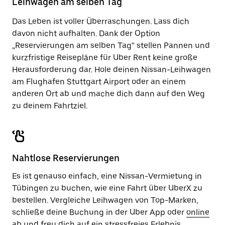
Leihwagen am selben Tag
zu
schließen.
Das Leben ist voller Überraschungen. Lass dich
davon nicht aufhalten. Dank der Option
„Reservierungen am selben Tag“ stellen Pannen und
kurzfristige Reisepläne für Uber Rent keine große
Herausforderung dar. Hole deinen Nissan-Leihwagen
am Flughafen Stuttgart Airport oder an einem
anderen Ort ab und mache dich dann auf den Weg
zu deinem Fahrtziel.
Nahtlose Reservierungen
Es ist genauso einfach, eine Nissan-Vermietung in
Tübingen zu buchen, wie eine Fahrt über UberX zu
bestellen. Vergleiche Leihwagen von Top-Marken,
schließe deine Buchung in der Uber App oder
online
ab und freu dich auf ein stressfreies Erlebnis.