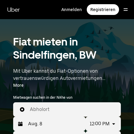
Direkt
zum
Uber
Anmelden
Registrieren
Hauptinhalt
Fiat mieten in
Sindelfingen, BW
Mit Uber kannst du Fiat-Optionen von
vertrauenswürdigen Autovermietungen
durchstöbern. Finde den richtigen Leihwagen
More
von Fiat für Besorgungen, Roadtrips oder
Mietwagen suchen in der Nähe von
tägliche Fahrten. Egal, ob du Preis, Größe oder
Stil priorisierst: Hier findest du Optionen, die
Abholort
deinen Wünschen entsprechen. Gib deine Zeit-
und Standortangaben (z. B. Stuttgart Airport)
12:00 PM
ein, um Fiat-Vermietungen in deiner Nähe zu