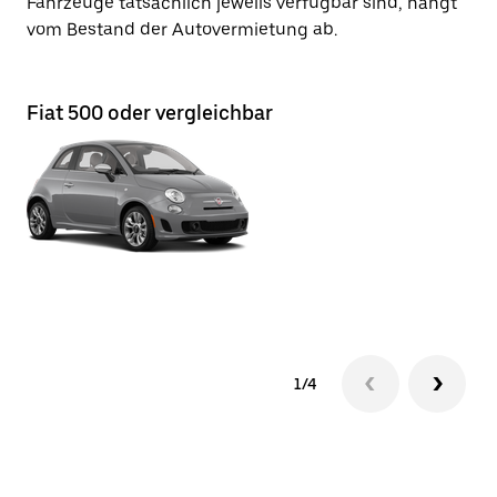
Fahrzeuge tatsächlich jeweils verfügbar sind, hängt
vom Bestand der Autovermietung ab.
Fiat 500 oder vergleichbar
Fi
1/4