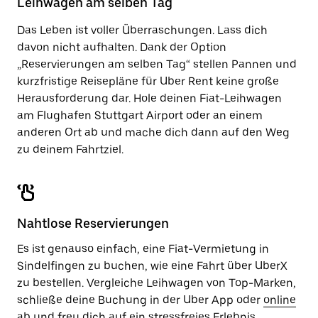
Leihwagen am selben Tag
zu
schließen.
Das Leben ist voller Überraschungen. Lass dich
davon nicht aufhalten. Dank der Option
„Reservierungen am selben Tag“ stellen Pannen und
kurzfristige Reisepläne für Uber Rent keine große
Herausforderung dar. Hole deinen Fiat-Leihwagen
am Flughafen Stuttgart Airport oder an einem
anderen Ort ab und mache dich dann auf den Weg
zu deinem Fahrtziel.
Nahtlose Reservierungen
Es ist genauso einfach, eine Fiat-Vermietung in
Sindelfingen zu buchen, wie eine Fahrt über UberX
zu bestellen. Vergleiche Leihwagen von Top-Marken,
schließe deine Buchung in der Uber App oder
online
ab und freu dich auf ein stressfreies Erlebnis.