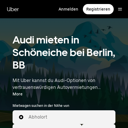
Direkt
zum
Uber
Anmelden
Registrieren
Hauptinhalt
Audi mieten in
Schöneiche bei Berlin,
BB
Mit Uber kannst du Audi-Optionen von
vertrauenswürdigen Autovermietungen
durchstöbern. Finde den richtigen Leihwagen
More
von Audi für Besorgungen, Roadtrips oder
Mietwagen suchen in der Nähe von
tägliche Fahrten. Egal, ob du Preis, Größe oder
Stil priorisierst: Hier findest du Optionen, die
Abholort
deinen Wünschen entsprechen. Gib deine Zeit-