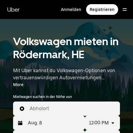
Direkt
zum
Uber
Anmelden
Registrieren
Hauptinhalt
Volkswagen mieten in
Rödermark, HE
Mit Uber kannst du Volkswagen-Optionen von
vertrauenswürdigen Autovermietungen
durchstöbern. Finde den richtigen Leihwagen
More
von Volkswagen für Besorgungen, Roadtrips
Mietwagen suchen in der Nähe von
oder tägliche Fahrten. Egal, ob du Preis, Größe
oder Stil priorisierst: Hier findest du Optionen,
Abholort
die deinen Wünschen entsprechen. Gib deine
Zeit- und Standortangaben (z. B. Frankfurt
12:00 PM
Airport) ein, um Volkswagen-Vermietungen in