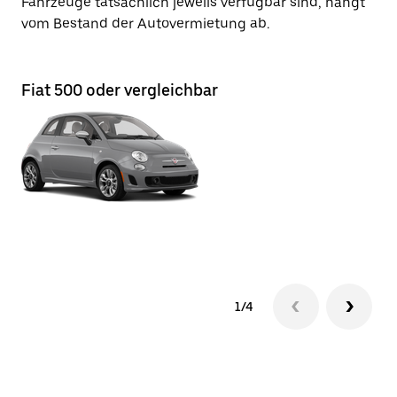
Fahrzeuge tatsächlich jeweils verfügbar sind, hängt
vom Bestand der Autovermietung ab.
Fiat 500 oder vergleichbar
Fi
1/4