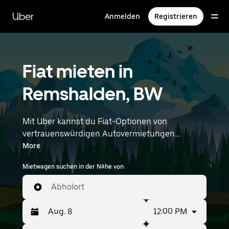
Direkt
zum
Uber
Anmelden
Registrieren
Hauptinhalt
Fiat mieten in
Remshalden, BW
Mit Uber kannst du Fiat-Optionen von
vertrauenswürdigen Autovermietungen
durchstöbern. Finde den richtigen Leihwagen
More
von Fiat für Besorgungen, Roadtrips oder
Mietwagen suchen in der Nähe von
tägliche Fahrten. Egal, ob du Preis, Größe oder
Stil priorisierst: Hier findest du Optionen, die
Abholort
deinen Wünschen entsprechen. Gib deine Zeit-
und Standortangaben (z. B. Stuttgart Airport)
12:00 PM
ein, um Fiat-Vermietungen in deiner Nähe zu