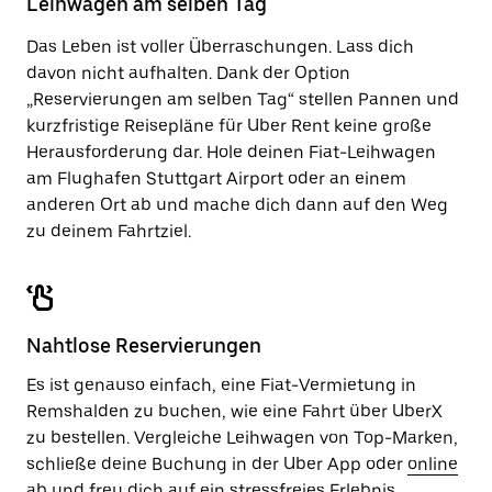
Leihwagen am selben Tag
zu
schließen.
Das Leben ist voller Überraschungen. Lass dich
davon nicht aufhalten. Dank der Option
„Reservierungen am selben Tag“ stellen Pannen und
kurzfristige Reisepläne für Uber Rent keine große
Herausforderung dar. Hole deinen Fiat-Leihwagen
am Flughafen Stuttgart Airport oder an einem
anderen Ort ab und mache dich dann auf den Weg
zu deinem Fahrtziel.
Nahtlose Reservierungen
Es ist genauso einfach, eine Fiat-Vermietung in
Remshalden zu buchen, wie eine Fahrt über UberX
zu bestellen. Vergleiche Leihwagen von Top-Marken,
schließe deine Buchung in der Uber App oder
online
ab und freu dich auf ein stressfreies Erlebnis.