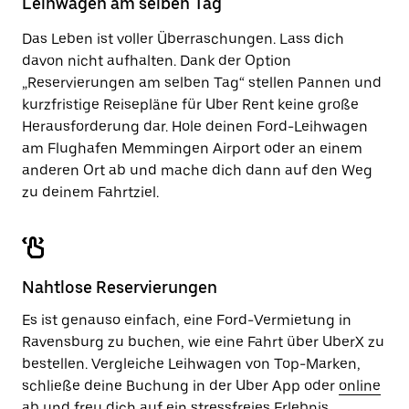
Leihwagen am selben Tag
zu
schließen.
Das Leben ist voller Überraschungen. Lass dich
davon nicht aufhalten. Dank der Option
„Reservierungen am selben Tag“ stellen Pannen und
kurzfristige Reisepläne für Uber Rent keine große
Herausforderung dar. Hole deinen Ford-Leihwagen
am Flughafen Memmingen Airport oder an einem
anderen Ort ab und mache dich dann auf den Weg
zu deinem Fahrtziel.
Nahtlose Reservierungen
Es ist genauso einfach, eine Ford-Vermietung in
Ravensburg zu buchen, wie eine Fahrt über UberX zu
bestellen. Vergleiche Leihwagen von Top-Marken,
schließe deine Buchung in der Uber App oder
online
ab und freu dich auf ein stressfreies Erlebnis.