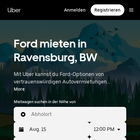
Direkt
zum
Uber
Anmelden
Registrieren
Hauptinhalt
Ford mieten in
Ravensburg, BW
Mit Uber kannst du Ford-Optionen von
vertrauenswürdigen Autovermietungen
durchstöbern. Finde den richtigen Leihwagen
More
von Ford für Besorgungen, Roadtrips oder
Mietwagen suchen in der Nähe von
tägliche Fahrten. Egal, ob du Preis, Größe oder
Stil priorisierst: Hier findest du Optionen, die
Abholort
deinen Wünschen entsprechen. Gib deine Zeit-
und Standortangaben (z. B. Memmingen
12:00 PM
Airport) ein, um Ford-Vermietungen in deiner