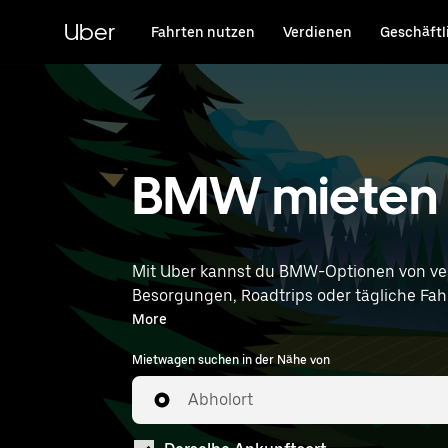
Direkt
zum
Uber
Fahrten nutzen
Verdienen
Geschäftl
Hauptinhalt
BMW mieten i
Mit Uber kannst du BMW-Optionen von ve
Besorgungen, Roadtrips oder tägliche Fahrt
entsprechen. Gib deine Zeit- u
More
Mietwagen suchen in der Nähe von
Abholort