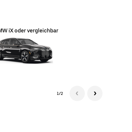
W iX oder vergleichbar
BMW X1 o
1/2