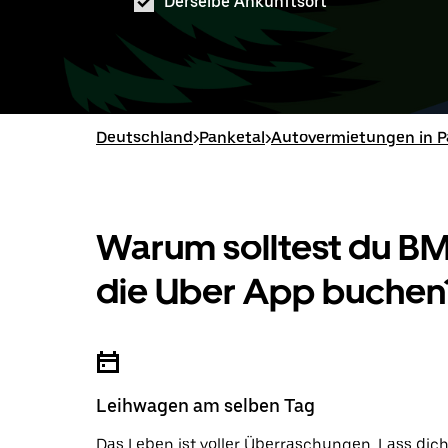
Derselbe Ankunftsort
Deutschland
>
Panketal
>
Autovermietungen in P
Warum solltest du 
die Uber App buchen
Leihwagen am selben Tag
Das Leben ist voller Überraschungen. Lass dic