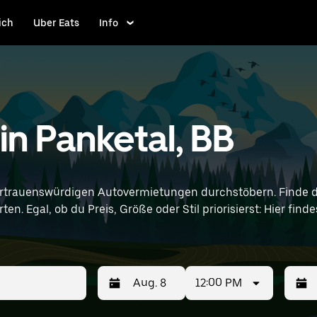
ich
Uber Eats
Info
n Panketal, BB
rtrauenswürdigen Autovermietungen durchstöbern. Finde d
en. Egal, ob du Preis, Größe oder Stil priorisierst: Hier fi
nd Standortangaben (z. B. Berlin Brandenburg Airport) ein, um B
12:00 PM