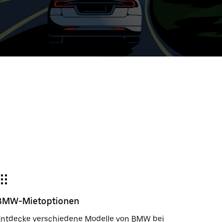
e
wählter
um:
der
gieren
m
wählen.
e
e-
der
BMW-Mietoptionen
ßen.
Entdecke verschiedene Modelle von BMW bei