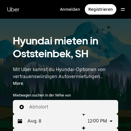
Direkt
zum
Uber
Anmelden
Registrieren
Hauptinhalt
Hyundai mieten in
Oststeinbek, SH
Mit Uber kannst du Hyundai-Optionen von
vertrauenswürdigen Autovermietungen
durchstöbern. Finde den richtigen Leihwagen
More
von Hyundai für Besorgungen, Roadtrips oder
Mietwagen suchen in der Nähe von
tägliche Fahrten. Egal, ob du Preis, Größe oder
Stil priorisierst: Hier findest du Optionen, die
Abholort
deinen Wünschen entsprechen. Gib deine Zeit-
und Standortangaben (z. B. Hamburg Airport)
12:00 PM
ein, um Hyundai-Vermietungen in deiner Nähe