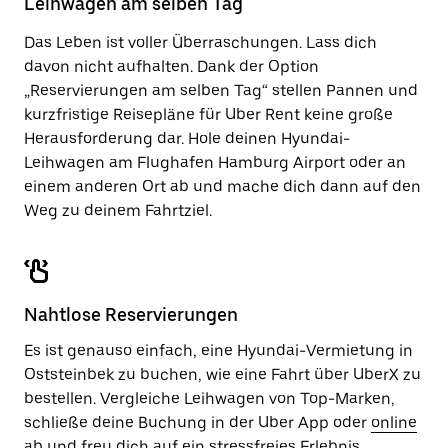
Leihwagen am selben Tag
zu
schließen.
Das Leben ist voller Überraschungen. Lass dich
davon nicht aufhalten. Dank der Option
„Reservierungen am selben Tag“ stellen Pannen und
kurzfristige Reisepläne für Uber Rent keine große
Herausforderung dar. Hole deinen Hyundai-
Leihwagen am Flughafen Hamburg Airport oder an
einem anderen Ort ab und mache dich dann auf den
Weg zu deinem Fahrtziel.
Nahtlose Reservierungen
Es ist genauso einfach, eine Hyundai-Vermietung in
Oststeinbek zu buchen, wie eine Fahrt über UberX zu
bestellen. Vergleiche Leihwagen von Top-Marken,
schließe deine Buchung in der Uber App oder
online
ab und freu dich auf ein stressfreies Erlebnis.