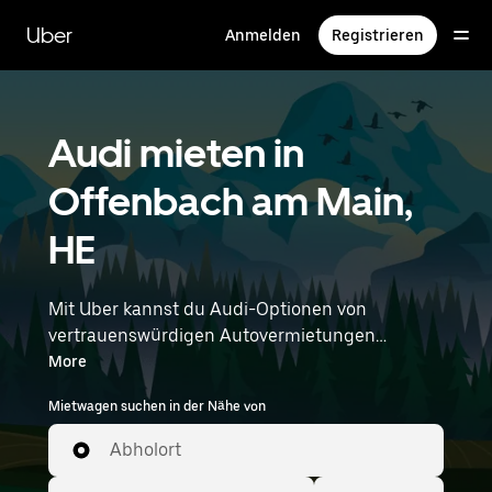
Direkt
zum
Uber
Anmelden
Registrieren
Hauptinhalt
Audi mieten in
Offenbach am Main,
HE
Mit Uber kannst du Audi-Optionen von
vertrauenswürdigen Autovermietungen
durchstöbern. Finde den richtigen Leihwagen
More
von Audi für Besorgungen, Roadtrips oder
Mietwagen suchen in der Nähe von
tägliche Fahrten. Egal, ob du Preis, Größe oder
Stil priorisierst: Hier findest du Optionen, die
Abholort
deinen Wünschen entsprechen. Gib deine Zeit-