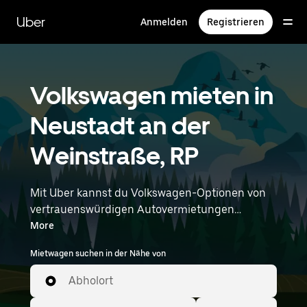
Direkt
zum
Uber
Anmelden
Registrieren
Hauptinhalt
Volkswagen mieten in
Neustadt an der
Weinstraße, RP
Mit Uber kannst du Volkswagen-Optionen von
vertrauenswürdigen Autovermietungen
durchstöbern. Finde den richtigen Leihwagen
More
von Volkswagen für Besorgungen, Roadtrips
Mietwagen suchen in der Nähe von
oder tägliche Fahrten. Egal, ob du Preis, Größe
oder Stil priorisierst: Hier findest du Optionen,
Abholort
die deinen Wünschen entsprechen. Gib deine