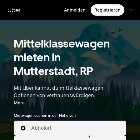
Direkt
zum
Uber
Anmelden
Registrieren
Hauptinhalt
Mittelklassewagen
mieten in
Mutterstadt, RP
Mit Uber kannst du mittelklassewagen-
Optionen von vertrauenswürdigen
Autovermietungen durchstöbern.
More
Mittelklassewagen bieten mehr Platz für
Mietwagen suchen in der Nähe von
Fahrgäste und Gepäck – ideal für
Pendelfahrten, Besorgungen oder
Abholort
Wochenendausflüge. Gib deine Zeit- und