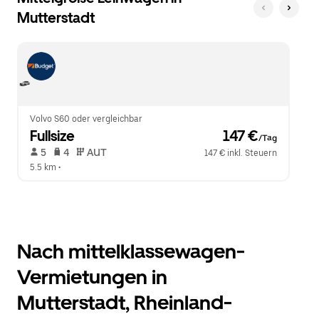
Mutterstadt
Volvo S60 oder vergleichbar
Fullsize
 147 €
/Tag
 5   
 4   
 AUT   
147 € inkl. Steuern
5.5 km
 •  
Nach mittelklassewagen-
Vermietungen in
Mutterstadt, Rheinland-