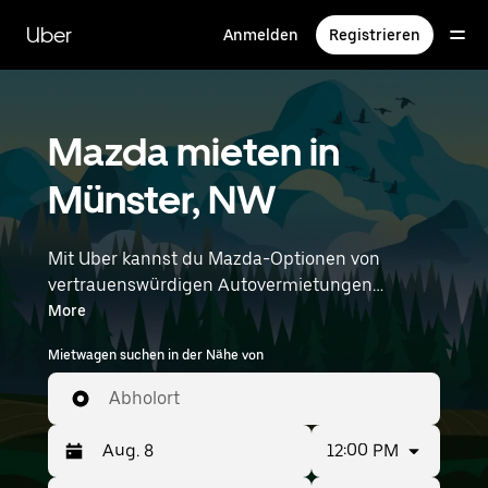
Direkt
zum
Uber
Anmelden
Registrieren
Hauptinhalt
Mazda mieten in
Münster, NW
Mit Uber kannst du Mazda-Optionen von
vertrauenswürdigen Autovermietungen
durchstöbern. Finde den richtigen Leihwagen
More
von Mazda für Besorgungen, Roadtrips oder
Mietwagen suchen in der Nähe von
tägliche Fahrten. Egal, ob du Preis, Größe oder
Stil priorisierst: Hier findest du Optionen, die
Abholort
deinen Wünschen entsprechen. Gib deine Zeit-
und Standortangaben (z. B. Muenster
12:00 PM
Osnabrueck Airport) ein, um Mazda-