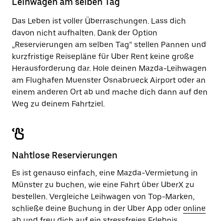
Leihwagen am selben Tag
zu
schließen.
Das Leben ist voller Überraschungen. Lass dich
davon nicht aufhalten. Dank der Option
„Reservierungen am selben Tag“ stellen Pannen und
kurzfristige Reisepläne für Uber Rent keine große
Herausforderung dar. Hole deinen Mazda-Leihwagen
am Flughafen Muenster Osnabrueck Airport oder an
einem anderen Ort ab und mache dich dann auf den
Weg zu deinem Fahrtziel.
Nahtlose Reservierungen
Es ist genauso einfach, eine Mazda-Vermietung in
Münster zu buchen, wie eine Fahrt über UberX zu
bestellen. Vergleiche Leihwagen von Top-Marken,
schließe deine Buchung in der Uber App oder
online
ab und freu dich auf ein stressfreies Erlebnis.