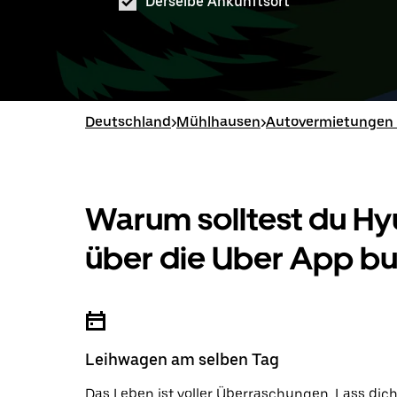
Derselbe Ankunftsort
Deutschland
>
Mühlhausen
>
Autovermietungen 
Warum solltest du H
über die Uber App b
Leihwagen am selben Tag
Das Leben ist voller Überraschungen. Lass dic