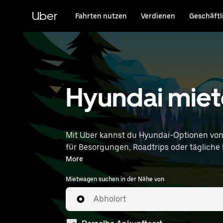
Direkt
zum
Uber
Fahrten nutzen
Verdienen
Geschäftl
Hauptinhalt
Hyundai miet
Mit Uber kannst du Hyundai-Optionen vo
für Besorgungen, Roadtrips oder tägliche F
entsprechen. Gib deine Zeit- und Standortangaben (z. B. Karlsruhe Baden Baden Airport) ein, um Hyundai-Vermietungen in deiner Nähe zu
More
finden.
Mietwagen suchen in der Nähe von
Abholort