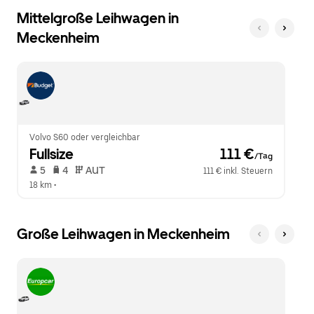
Mittelgroße Leihwagen in
Meckenheim
Volvo S60 oder vergleichbar
Fullsize
 111 €
/Tag
 5   
 4   
 AUT   
111 € inkl. Steuern
18 km
 •  
Große Leihwagen in Meckenheim