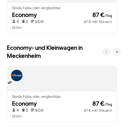
zu
schließen.
Skoda Fabia oder vergleichbar
Economy
 87 €
/Tag
 4   
 2   
 SCH   
87 € inkl. Steuern
18 km
 •  
Economy- und Kleinwagen in
Meckenheim
Skoda Fabia oder vergleichbar
Economy
 87 €
/Tag
 4   
 2   
 SCH   
87 € inkl. Steuern
18 km
 •  