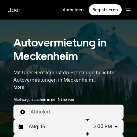
Direkt
zum
Uber
Anmelden
Registrieren
Hauptinhalt
Autovermietung in
Meckenheim
Mit Uber Rent kannst du Fahrzeuge beliebter
Autovermietungen in Meckenheim
durchstöbern. Von Elektroautos über
More
Limousinen bis hin zu SUVs stehen dir
Mietwagen suchen in der Nähe von
Fahrzeuge zur Auswahl, die sowohl für
Alleinreisende als auch für Gruppen mit bis zu
Abholort
7 Personen geeignet sind. Gib deine Zeit- und
Standortangaben (z. B. Frankfurt Airport) ein,
12:00 PM
um Autovermietungen in deiner Nähe zu