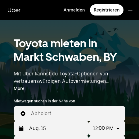
Direkt
zum
Uber
Anmelden
Registrieren
Hauptinhalt
Toyota mieten in
Markt Schwaben, BY
Mit Uber kannst du Toyota-Optionen von
vertrauenswürdigen Autovermietungen
durchstöbern. Finde den richtigen Leihwagen
More
von Toyota für Besorgungen, Roadtrips oder
Mietwagen suchen in der Nähe von
tägliche Fahrten. Egal, ob du Preis, Größe oder
Stil priorisierst: Hier findest du Optionen, die
Abholort
deinen Wünschen entsprechen. Gib deine Zeit-
und Standortangaben (z. B. Munich Airport) ein,
12:00 PM
um Toyota-Vermietungen in deiner Nähe zu