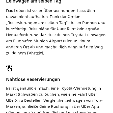
Leihwagen am selben Tag
zu
schließen.
Das Leben ist voller Überraschungen. Lass dich
davon nicht aufhalten. Dank der Option
„Reservierungen am selben Tag“ stellen Pannen und
kurzfristige Reisepläne für Uber Rent keine große
Herausforderung dar. Hole deinen Toyota-Leihwagen
am Flughafen Munich Airport oder an einem
anderen Ort ab und mache dich dann auf den Weg
zu deinem Fahrtziel.
Nahtlose Reservierungen
Es ist genauso einfach, eine Toyota-Vermietung in
Markt Schwaben zu buchen, wie eine Fahrt über
UberX zu bestellen. Vergleiche Leihwagen von Top-
Marken, schließe deine Buchung in der Uber App
oder
online
ab und freu dich auf ein stressfreies